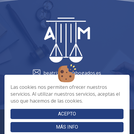
beatriz@amvabogados.es
+34 928530992
Las cookies nos permiten ofrecer nuestros
servicios. Al utilizar nuestros servicios, aceptas el
uso que hacemos de las cookies.
|
|
Cookies
Aviso Legal
Política de Privacidad
ACEPTO
Copyright 2023 - Fuerteventura Lawyers. Todos los derechos
reservados
MÁS INFO
Página realizada por
Web Las Palmas